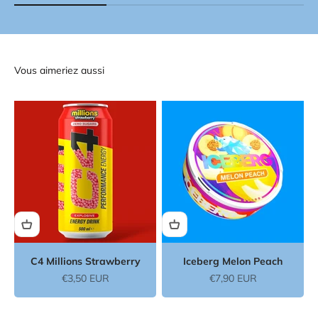
Vous aimeriez aussi
C4 Millions Strawberry
Iceberg Melon Peach
Prix de vente
Prix de vente
€3,50 EUR
€7,90 EUR