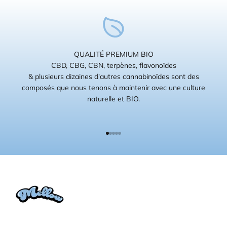
QUALITÉ PREMIUM BIO
CBD, CBG, CBN, terpènes, flavonoïdes
& plusieurs dizaines d'autres cannabinoïdes sont des
composés que nous tenons à maintenir avec une culture
naturelle et BIO.
Aller à l'élément 1
Aller à l'élément 2
Aller à l'élément 3
Aller à l'élément 4
Aller à l'élément 5