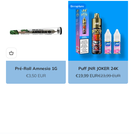
En rupture
Pré-Roll Amnesia 1G
Puff JNR JOKER 24K
Prix de vente
Prix de vente
Prix normal
€3,50 EUR
€19,99 EUR
€23,99 EUR