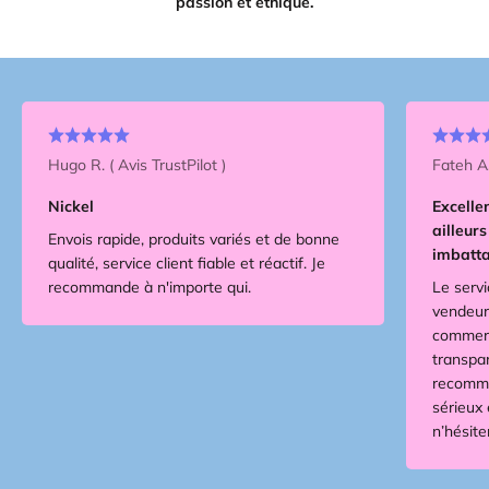
passion et éthique.
Hugo R. ( Avis TrustPilot )
Fateh A.
Nickel
Excellen
ailleurs
Envois rapide, produits variés et de bonne
imbatta
qualité, service client fiable et réactif. Je
recommande à n'importe qui.
Le servi
vendeur 
commerci
transpar
recomma
sérieux 
n’hésit